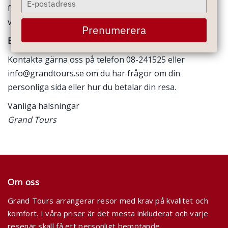
först skriva in din e-postadress. Därefter loggar du in
your
via länken i mailet.
email
Prenumerera
Begär länk till din personliga sida »
Kontakta gärna oss på telefon 08-241525 eller
info@grandtours.se om du har frågor om din
personliga sida eller hur du betalar din resa.
Vänliga hälsningar
Grand Tours
Om oss
Grand Tours arrangerar resor med krav på kvalitet och
komfort. I våra priser är det mesta inkluderat och varje
resenär skall få ett personligt bemötande.