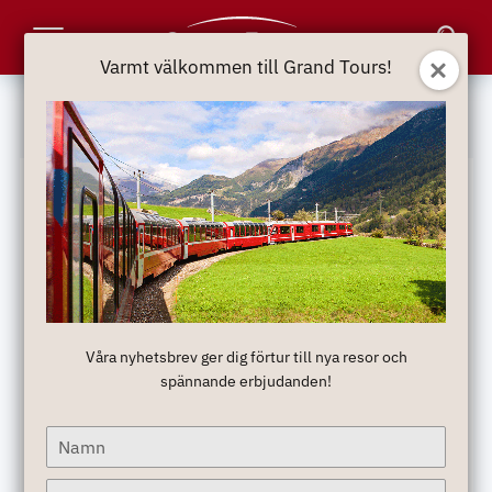
Toggle
Varmt välkommen till Grand Tours!
Navigation
Inspiration
Våra nyhetsbrev ger dig förtur till nya resor och
Sagolika flodkryssningar
spännande erbjudanden!
En flodkryssning är den perfekta kombinationen
Type
mellan avkoppling och aktivitet, njutning och
your
upplevelser.
name
Type