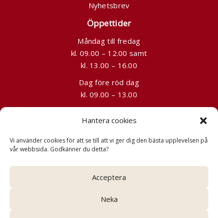
Nyhetsbrev
Öppettider
Måndag till fredag
kl. 09.00 – 12.00 samt
kl. 13.00 – 16.00
Dag före röd dag
kl. 09.00 – 13.00
Kontakt
Hantera cookies
08-241525
Vi använder cookies för att se till att vi ger dig den bästa upplevelsen på
info@grandtours.se
vår webbsida. Godkänner du detta?
Slussplan 9, Stockholm (förbokas)
Acceptera
Neka