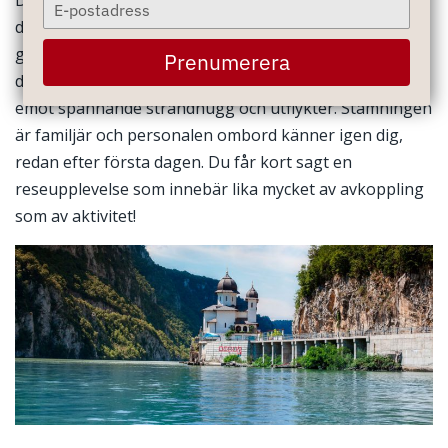
Det är bekvämt att kryssa. Du har ditt ”hotellrum” med
Type
your
dig och du slipper packa upp och packa ner din
email
garderob på nya hotell. Under en kryssning installerar
Prenumerera
du dig i din bekväma utsideshytt och kan sedan se fram
emot spännande strandhugg och utflykter. Stämningen
är familjär och personalen ombord känner igen dig,
redan efter första dagen. Du får kort sagt en
reseupplevelse som innebär lika mycket av avkoppling
som av aktivitet!