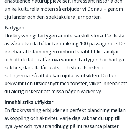
enastående naturupplevelser, intressant historia och
unika kulturella möten så erbjuder vi Donau – genom
sju länder och den spektakulära Järnporten.
Fartygen
Flodkryssningsfartygen är inte särskilt stora. De flesta
av våra utvalda båtar tar omkring 100 passagerare. Det
innebär att stämningen ombord snabbt blir familjär
och att du lätt träffar nya vänner. Fartygen har härliga
soldäck, där alla får plats, och stora fönster i
salongerna, så att du kan njuta av utsikten. Du bor
bekvämt i en utsideshytt med fönster, vilket innebär att
du aldrig riskerar att missa någon vacker vy.
Innehållsrika utflykter
En flodkryssning erbjuder en perfekt blandning mellan
avkoppling och aktivitet. Varje dag vaknar du upp till
nya vyer och nya strandhugg på intressanta platser