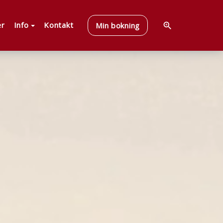
er
Info
Kontakt
Min bokning
zoom_in