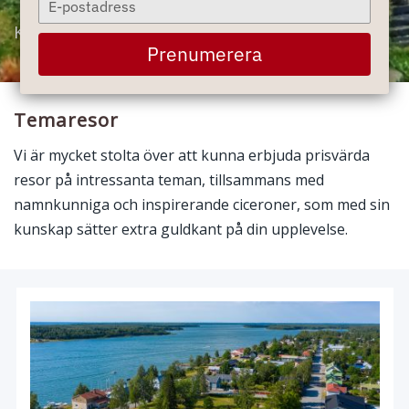
your
Kultur och världsarv i Europas hjärta
email
Prenumerera
Temaresor
Vi är mycket stolta över att kunna erbjuda prisvärda
resor på intressanta teman, tillsammans med
namnkunniga och inspirerande ciceroner, som med sin
kunskap sätter extra guldkant på din upplevelse.