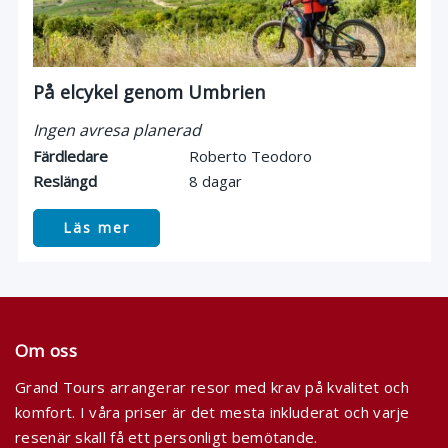
På elcykel genom Umbrien
Ingen avresa planerad
Färdledare
Roberto Teodoro
Reslängd
8 dagar
Läs mer
Om oss
Grand Tours arrangerar resor med krav på kvalitet och
komfort. I våra priser är det mesta inkluderat och varje
resenär skall få ett personligt bemötande.