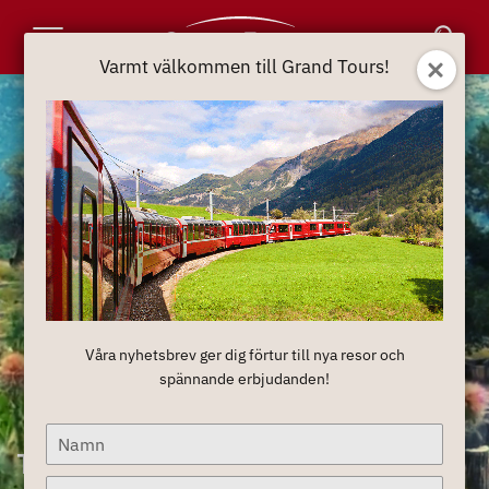
Toggle
Varmt välkommen till Grand Tours!
Navigation
Våra nyhetsbrev ger dig förtur till nya resor och
spännande erbjudanden!
Type
Temaresor
your
name
Type