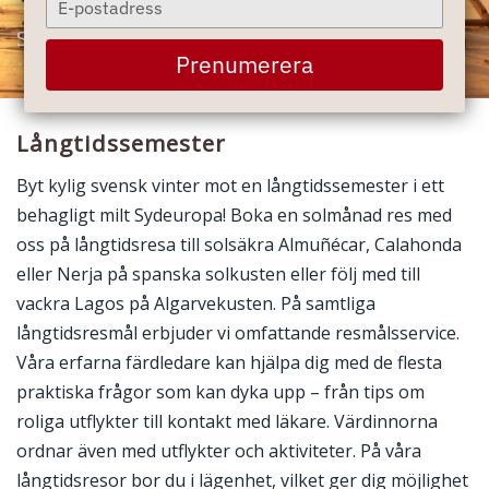
your
Sommarnöje på vintern - ditt andra hem i solen
email
Prenumerera
Långtidssemester
Byt kylig svensk vinter mot en långtidssemester i ett
behagligt milt Sydeuropa! Boka en solmånad res med
oss på långtidsresa till solsäkra Almuñécar, Calahonda
eller Nerja på spanska solkusten eller följ med till
vackra Lagos på Algarvekusten. På samtliga
långtidsresmål erbjuder vi omfattande resmålsservice.
Våra erfarna färdledare kan hjälpa dig med de flesta
praktiska frågor som kan dyka upp – från tips om
roliga utflykter till kontakt med läkare. Värdinnorna
ordnar även med utflykter och aktiviteter. På våra
långtidsresor bor du i lägenhet, vilket ger dig möjlighet