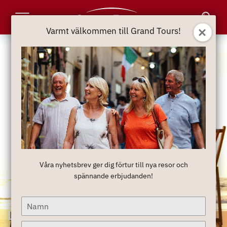
Toggle
Varmt välkommen till Grand Tours!
Navigation
Våra nyhetsbrev ger dig förtur till nya resor och
spännande erbjudanden!
Type
Långtidssemester
your
name
Type