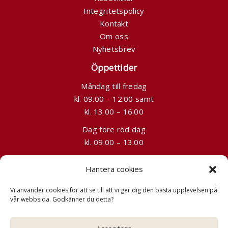
Integritetspolicy
Kontakt
Om oss
Nyhetsbrev
Öppettider
Måndag till fredag
kl. 09.00 – 12.00 samt
kl. 13.00 – 16.00
Dag före röd dag
kl. 09.00 – 13.00
Kontakt
Hantera cookies
08-241525
Vi använder cookies för att se till att vi ger dig den bästa upplevelsen på
info@grandtours.se
vår webbsida. Godkänner du detta?
Slussplan 9, Stockholm (förbokas)