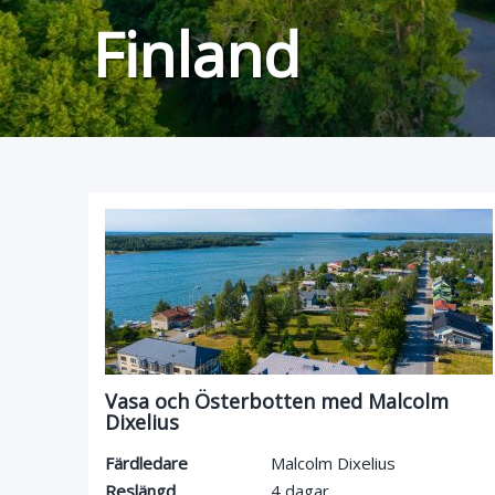
Finland
Vasa och Österbotten med Malcolm
Dixelius
Färdledare
Malcolm Dixelius
Reslängd
4 dagar