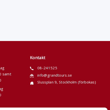
Kontakt
dag
08-241525
00 samt
info@grandtours.se
0
Slussplan 9, Stockholm (förbokas)
ag
0