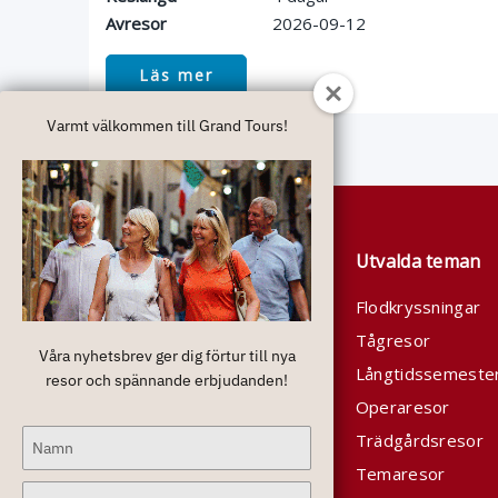
Avresor
2026-09-12
Läs mer
Varmt välkommen till Grand Tours!
Om oss
Utvalda teman
Grand Tours arrangerar
Flodkryssningar
resor med krav på kvalitet
Tågresor
Våra nyhetsbrev ger dig förtur till nya
och komfort. I våra priser är
Långtidssemeste
resor och spännande erbjudanden!
det mesta inkluderat och
Operaresor
varje resenär skall få ett
Type
Trädgårdsresor
personligt bemötande.
your
Temaresor
name
Type