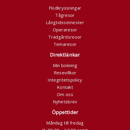
Flodkryssningar
Tågresor
Långtidssemester
Operaresor
Trädgårdsresor
Temaresor
Direktlänkar
Min bokning
Resevillkor
Integritetspolicy
Kontakt
Om oss
Nyhetsbrev
Öppettider
Måndag till fredag
kl. 09.00 – 12.00 samt