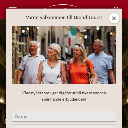
Toggle
Varmt välkommen till Grand Tours!
Navigation
Våra nyhetsbrev ger dig förtur till nya resor och
spännande erbjudanden!
Type
Operaresor
your
name
Type