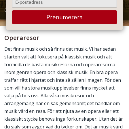
your
Opera och klassisk musik | en inre känsloresa
email
Prenumerera
Operaresor
Det finns musik och så finns det musik. Vi har sedan
starten valt att fokusera på klassisk musik och att
förmedla de bästa musikresorna och operaresorna
inom genren opera och klassisk musik. En bra opera
träffar rätt i hjärtat och inte så sällan i magen. För den
som vill ha stora musikupplevelser finns mycket att
välja på hos oss. Alla våra musikresor och
arrangemang har en sak gemensamt; det handlar om
musik värd en resa. För att njuta av en opera eller ett
klassiskt stycke behövs inga förkunskaper. Utan det är
du själv som avgör vad du tycker om. Det är musik värd