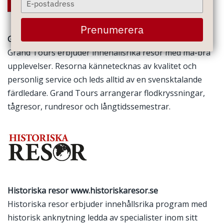
your
email
Prenumerera
Grand Tours
www.grandtours.se
Grand Tours erbjuder innehållsrika resor med må-bra
upplevelser. Resorna kännetecknas av kvalitet och
personlig service och leds alltid av en svensktalande
färdledare. Grand Tours arrangerar flodkryssningar,
tågresor, rundresor och långtidssemestrar.
Historiska resor
www.historiskaresor.se
Historiska resor erbjuder innehållsrika program med
historisk anknytning ledda av specialister inom sitt