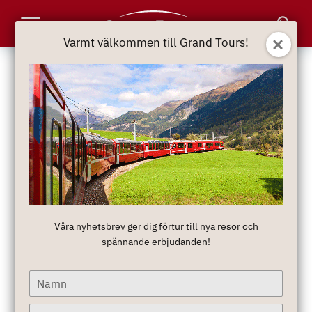
Toggle
Varmt välkommen till Grand Tours!
Navigation
Våra nyhetsbrev ger dig förtur till nya resor och
spännande erbjudanden!
Type
your
name
Type