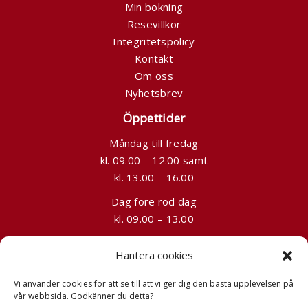
Min bokning
Resevillkor
Integritetspolicy
Kontakt
Om oss
Nyhetsbrev
Öppettider
Måndag till fredag
kl. 09.00 – 12.00 samt
kl. 13.00 – 16.00
Dag före röd dag
kl. 09.00 – 13.00
Kontakt
Hantera cookies
08-241525
Vi använder cookies för att se till att vi ger dig den bästa upplevelsen på
info@grandtours.se
vår webbsida. Godkänner du detta?