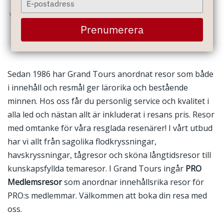
your
Våra teman
email
Prenumerera
Sedan 1986 har Grand Tours anordnat resor som både
i innehåll och resmål ger lärorika och bestående
minnen. Hos oss får du personlig service och kvalitet i
alla led och nästan allt är inkluderat i resans pris. Resor
med omtanke för våra resglada resenärer! I vårt utbud
har vi allt från sagolika flodkryssningar,
havskryssningar, tågresor och sköna långtidsresor till
kunskapsfyllda temaresor. I Grand Tours ingår
PRO
Medlemsresor
som anordnar innehållsrika resor för
PRO:s medlemmar. Välkommen att boka din resa med
oss.