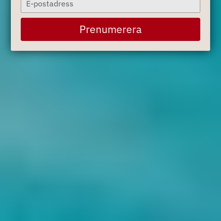
your
email
Prenumerera