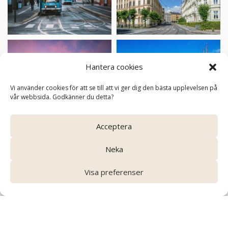
Hantera cookies
Vi använder cookies för att se till att vi ger dig den bästa upplevelsen på
vår webbsida. Godkänner du detta?
Acceptera
Program
Neka
Visa alla dagar
Visa preferenser
Dag 1.
Ankomst till Oslo och middag
Dag 2.
Nasjonalmuseet och opera – La Boheme