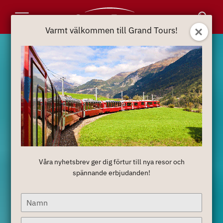
Toggle
Varmt välkommen till Grand Tours!
Navigation
Våra nyhetsbrev ger dig förtur till nya resor och
spännande erbjudanden!
Type
your
name
Type