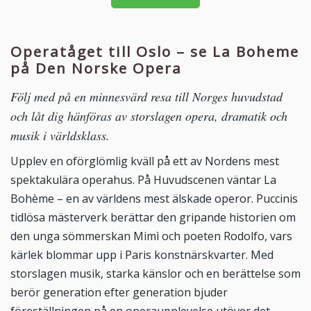
Operatåget till Oslo – se La Boheme
på Den Norske Opera
Följ med på en minnesvärd resa till Norges huvudstad
och låt dig hänföras av storslagen opera, dramatik och
musik i världsklass.
Upplev en oförglömlig kväll på ett av Nordens mest
spektakulära operahus. På Huvudscenen väntar La
Bohème – en av världens mest älskade operor. Puccinis
tidlösa mästerverk berättar den gripande historien om
den unga sömmerskan Mimì och poeten Rodolfo, vars
kärlek blommar upp i Paris konstnärskvarter. Med
storslagen musik, starka känslor och en berättelse som
berör generation efter generation bjuder
föreställningen på en operaupplevelse utöver det