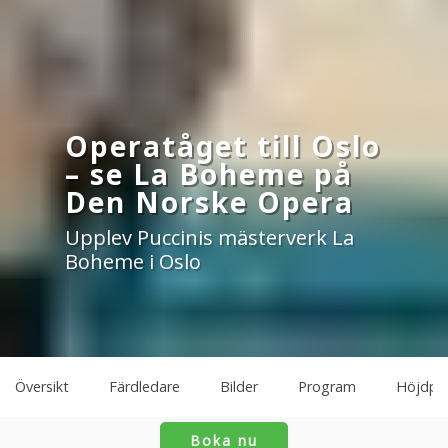
Operatåget till Oslo
– se La Boheme på
Den Norske Opera
Upplev Puccinis mästerverk La
Boheme i Oslo
Översikt
Färdledare
Bilder
Program
Höjdpu
Boka nu