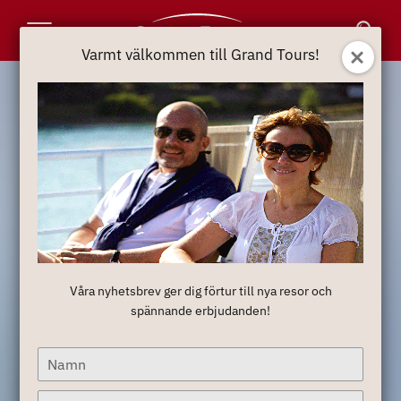
Toggle
Varmt välkommen till Grand Tours!
Navigation
Våra nyhetsbrev ger dig förtur till nya resor och
spännande erbjudanden!
Type
your
name
Type