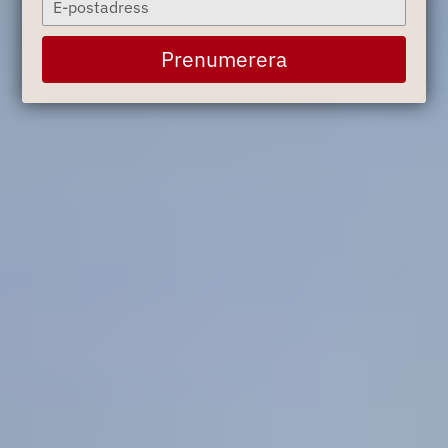
your
email
Prenumerera