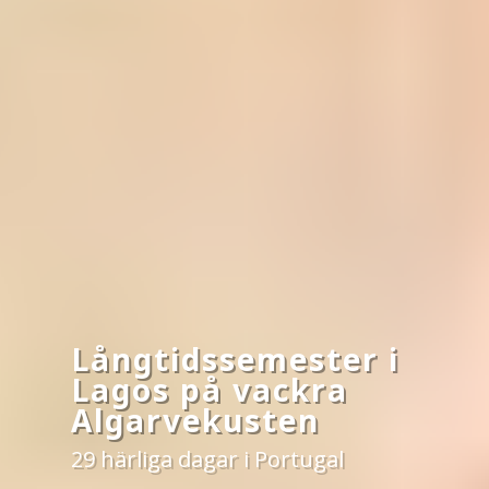
Långtidssemester i
Lagos på vackra
Algarvekusten
29 härliga dagar i Portugal