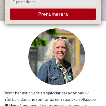
your
Anna Taxell
email
Prenumerera
Resor har alltid varit en självklar del av Annas liv,
från barndomens somrar på den spanska solkusten
till idag då hon har världen som sin arbetsplats.