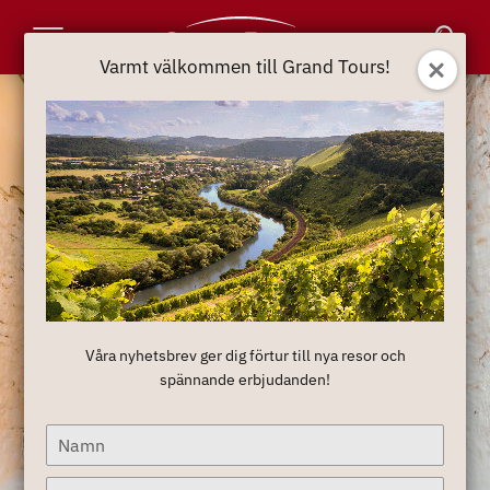
Toggle
Varmt välkommen till Grand Tours!
Navigation
Våra nyhetsbrev ger dig förtur till nya resor och
spännande erbjudanden!
Type
your
name
Type