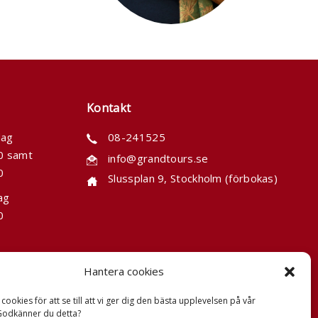
Kontakt
dag
08-241525
00 samt
info@grandtours.se
0
Slussplan 9, Stockholm (förbokas)
ag
0
Hantera cookies
cookies för att se till att vi ger dig den bästa upplevelsen på vår
Godkänner du detta?