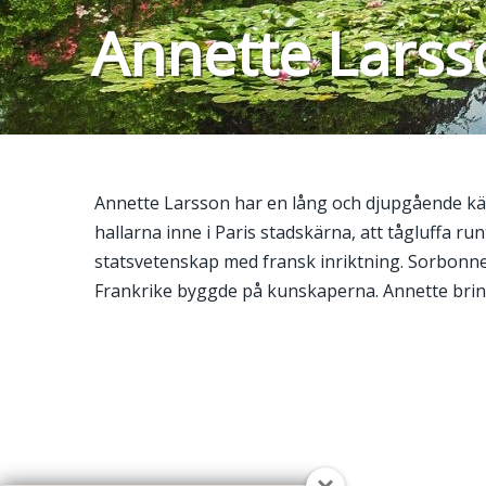
Annette Larss
Annette Larsson har en lång och djupgående kärl
hallarna inne i Paris stadskärna, att tågluffa ru
statsvetenskap med fransk inriktning. Sorbonn
Frankrike byggde på kunskaperna. Annette brinne