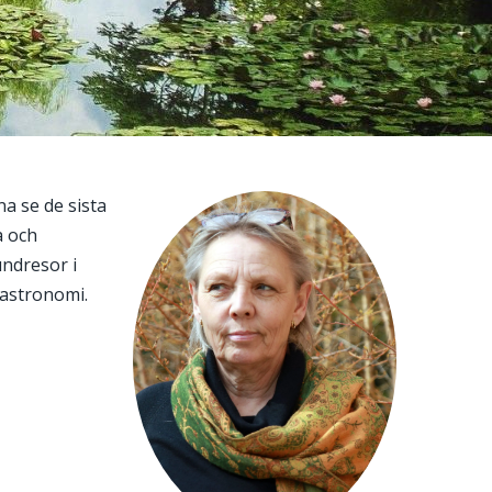
a se de sista
a och
ndresor i
gastronomi.