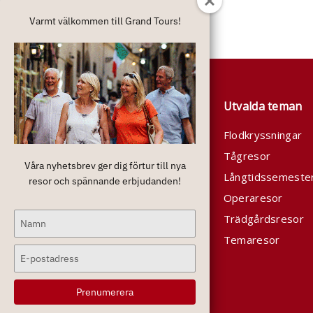
Varmt välkommen till Grand Tours!
Om oss
Utvalda teman
Grand Tours arrangerar
Flodkryssningar
resor med krav på kvalitet
Tågresor
Våra nyhetsbrev ger dig förtur till nya
och komfort. I våra priser är
Långtidssemeste
resor och spännande erbjudanden!
det mesta inkluderat och
Operaresor
varje resenär skall få ett
Type
Trädgårdsresor
personligt bemötande.
your
Temaresor
name
Type
your
email
Prenumerera