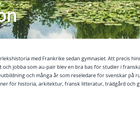
on
ekshistoria med Frankrike sedan gymnasiet. Att precis hinn
nt och jobba som au-pair blev en bra bas för studier i fransk
eutbildning och många år som reseledare för svenskar på ru
r för historia, arkitektur, fransk litteratur, trädgård och 