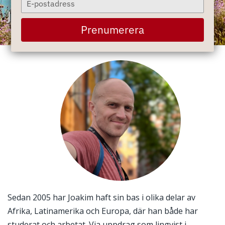
your
Joakim Söder
email
Prenumerera
Sedan 2005 har Joakim haft sin bas i olika delar av
Afrika, Latinamerika och Europa, där han både har
studerat och arbetat. Via uppdrag som lingvist i