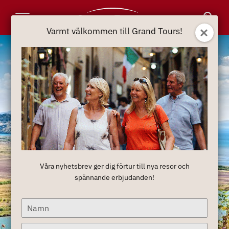
Toggle
Varmt välkommen till Grand Tours!
Navigation
Våra nyhetsbrev ger dig förtur till nya resor och
spännande erbjudanden!
Type
your
name
Type