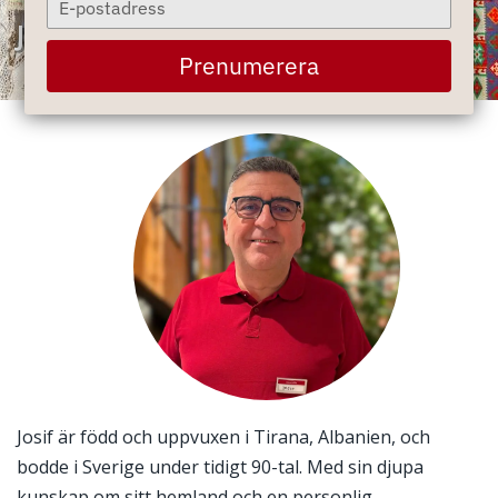
your
Josif Paparisto
email
Prenumerera
Josif är född och uppvuxen i Tirana, Albanien, och
bodde i Sverige under tidigt 90-tal. Med sin djupa
kunskap om sitt hemland och en personlig