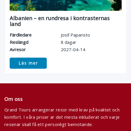
Albanien – en rundresa i kontrasternas
land
Färdledare
Josif Paparisto
Reslängd
8 dagar
Avresor
2027-04-14
Läs mer
Om oss
Grand Tours arrangerar resor med krav på kvalitet och
komfort. I våra priser är det mesta inkluderat och varje
resenär skall få ett personligt bemötande.