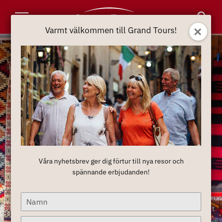
Toggle
Varmt välkommen till Grand Tours!
Navigation
Våra nyhetsbrev ger dig förtur till nya resor och
spännande erbjudanden!
Type
your
name
Type