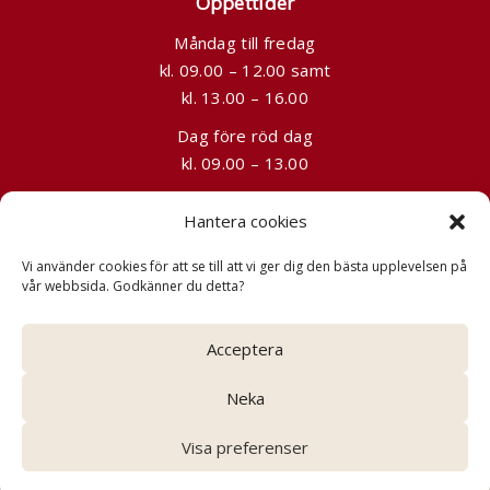
Öppettider
Måndag till fredag
kl. 09.00 – 12.00 samt
kl. 13.00 – 16.00
Dag före röd dag
kl. 09.00 – 13.00
Kontakt
Hantera cookies
08-241525
Vi använder cookies för att se till att vi ger dig den bästa upplevelsen på
info@grandtours.se
vår webbsida. Godkänner du detta?
Slussplan 9, Stockholm (förbokas)
Acceptera
Neka
Visa preferenser
Copyright 2024 WE Travel Group