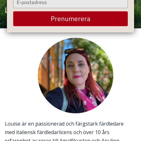
your
Louise Bramstedt
email
Prenumerera
Louise är en passionerad och färgstark färdledare
med italiensk färdledarlicens och över 10 års
erfarenhet av resor till Amalfikusten och Apulien.