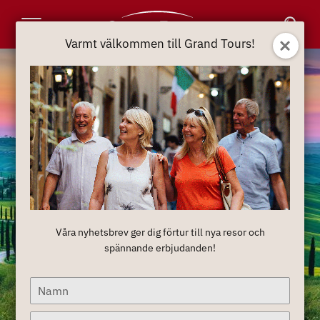
Toggle
Varmt välkommen till Grand Tours!
Navigation
Våra nyhetsbrev ger dig förtur till nya resor och
spännande erbjudanden!
Type
your
name
Type