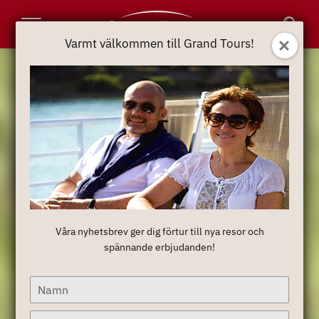
Toggle
Varmt välkommen till Grand Tours!
Varmt välkommen till Grand Tours!
Navigation
Våra nyhetsbrev ger dig förtur till nya resor och
Våra nyhetsbrev ger dig förtur till nya resor och
spännande erbjudanden!
spännande erbjudanden!
Type
Type
your
your
name
name
Type
Type