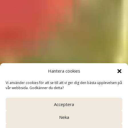
Grand Tours
Hantera cookies
– Resor med omtanke och
Vi använder cookies för att se till att vi ger dig den bästa upplevelsen på
kvalitet
vår webbsida. Godkänner du detta?
Acceptera
Neka