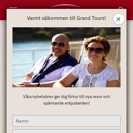
Toggle
Varmt välkommen till Grand Tours!
Varmt välkommen till Grand Tours!
Navigation
Våra nyhetsbrev ger dig förtur till nya resor och
Våra nyhetsbrev ger dig förtur till nya resor och
spännande erbjudanden!
spännande erbjudanden!
Type
Type
your
your
name
name
Type
Type