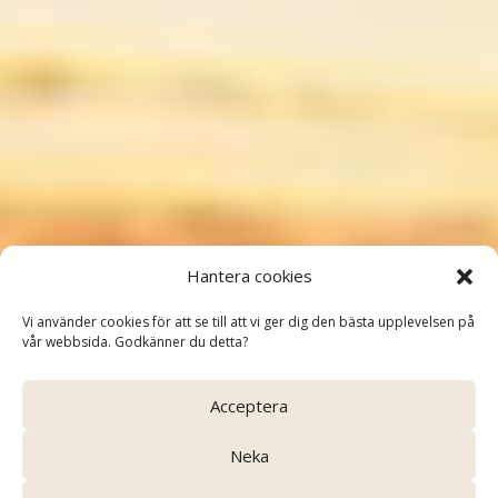
Grand Tours
Hantera cookies
– Resor med omtanke och
Vi använder cookies för att se till att vi ger dig den bästa upplevelsen på
kvalitet
vår webbsida. Godkänner du detta?
Acceptera
Neka