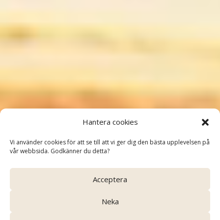
Grand Tours
Hantera cookies
– Resor med omtanke och
Vi använder cookies för att se till att vi ger dig den bästa upplevelsen på
kvalitet
vår webbsida. Godkänner du detta?
Acceptera
Neka