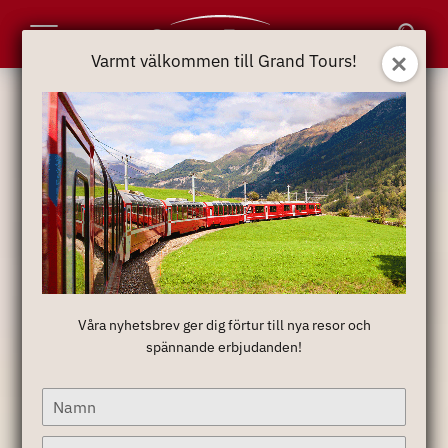
Toggle
Varmt välkommen till Grand Tours!
Varmt välkommen till Grand Tours!
Navigation
Våra nyhetsbrev ger dig förtur till nya resor och
Våra nyhetsbrev ger dig förtur till nya resor och
spännande erbjudanden!
spännande erbjudanden!
Type
Type
your
your
name
name
Type
Type