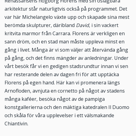
Renässansens högborg Florens med sin oslagbara
arkitektur står naturligtvis också på programmet. Det
var här Michelangelo växte upp och skapade sina mest
berömda skulpturer, däribland
David
, i sin vackert
kritvita marmor från Carrara. Florens är verkligen en
sann dröm, och en stad man måste uppleva minst en
gång i livet. Många är vi som väljer att återvända gång
på gång, och det finns mängder av anledningar. Under
vårt besök får vi en gedigen stadsrundtur innan vi sen
har resterande delen av dagen fri för att upptäcka
Florens på egen hand. Här kan vi promenera längs
Arnofloden, avnjuta en cornetto på något av stadens
många kaféer, besöka något av de pampiga
konstgallerierna och den mäktiga katedralen Il Duomo
och skåla för våra upplevelser i ett välsmakande
Chiantivin.