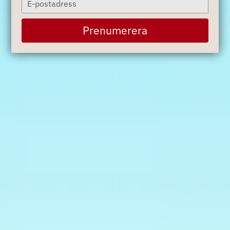
your
email
Prenumerera