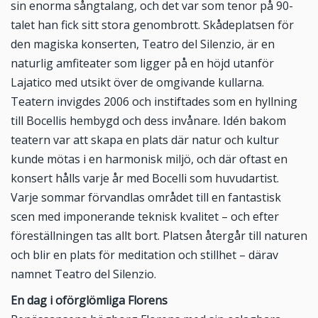
sin enorma sångtalang, och det var som tenor på 90-
talet han fick sitt stora genombrott. Skådeplatsen för
den magiska konserten, Teatro del Silenzio, är en
naturlig amfiteater som ligger på en höjd utanför
Lajatico med utsikt över de omgivande kullarna.
Teatern invigdes 2006 och instiftades som en hyllning
till Bocellis hembygd och dess invånare. Idén bakom
teatern var att skapa en plats där natur och kultur
kunde mötas i en harmonisk miljö, och där oftast en
konsert hålls varje år med Bocelli som huvudartist.
Varje sommar förvandlas området till en fantastisk
scen med imponerande teknisk kvalitet – och efter
föreställningen tas allt bort. Platsen återgår till naturen
och blir en plats för meditation och stillhet – därav
namnet Teatro del Silenzio.
En dag i oförglömliga Florens