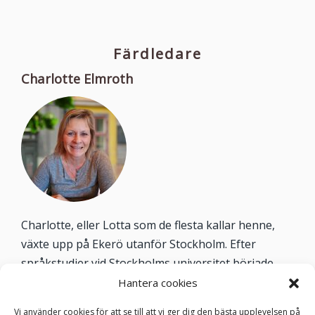
Färdledare
Charlotte Elmroth
Charlotte, eller Lotta som de flesta kallar henne,
växte upp på Ekerö utanför Stockholm. Efter
språkstudier vid Stockholms universitet började
hon arbeta som guide. Drömmen om att lära sig
Hantera cookies
italienska tog henne till Florens i Toscana, där hon
Vi använder cookies för att se till att vi ger dig den bästa upplevelsen på