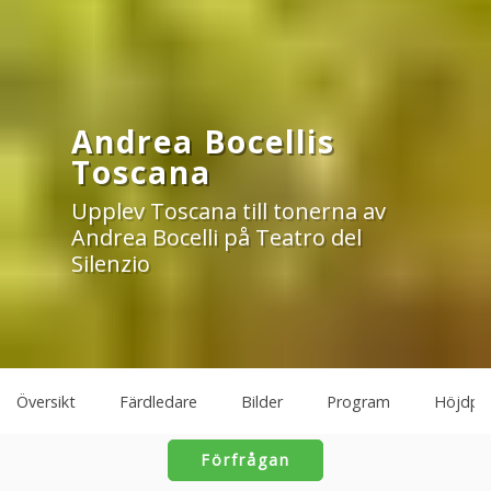
Andrea Bocellis
Toscana
Upplev Toscana till tonerna av
Andrea Bocelli på Teatro del
Silenzio
Översikt
Färdledare
Bilder
Program
Höjdpu
Förfrågan