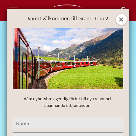
Toggle
Varmt välkommen till Grand Tours!
Navigation
Våra nyhetsbrev ger dig förtur till nya resor och
spännande erbjudanden!
Type
your
name
Type