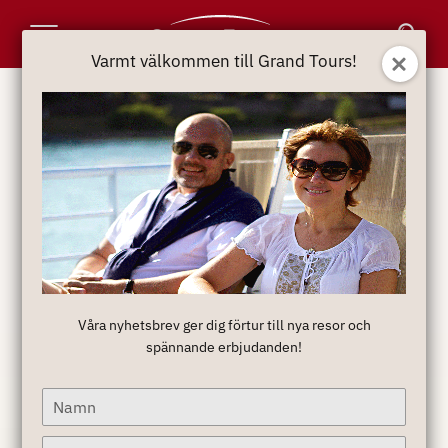
Toggle
Varmt välkommen till Grand Tours!
Navigation
Våra nyhetsbrev ger dig förtur till nya resor och
spännande erbjudanden!
Type
your
name
Type