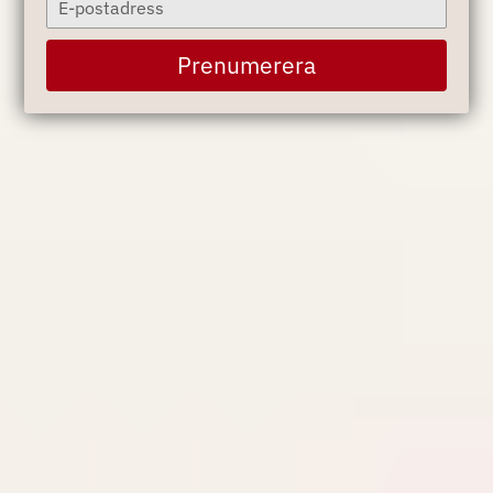
your
email
Prenumerera