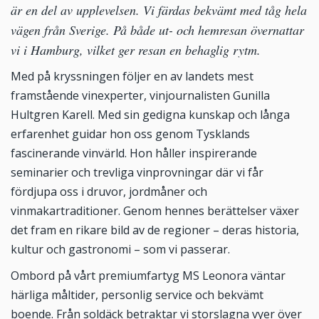
är en del av upplevelsen. Vi färdas bekvämt med tåg hela
vägen från Sverige. På både ut- och hemresan övernattar
vi i Hamburg, vilket ger resan en behaglig rytm.
Med på kryssningen följer en av landets mest
framstående vinexperter, vinjournalisten Gunilla
Hultgren Karell. Med sin gedigna kunskap och långa
erfarenhet guidar hon oss genom Tysklands
fascinerande vinvärld. Hon håller inspirerande
seminarier och trevliga vinprovningar där vi får
fördjupa oss i druvor, jordmåner och
vinmakartraditioner. Genom hennes berättelser växer
det fram en rikare bild av de regioner – deras historia,
kultur och gastronomi – som vi passerar.
Ombord på vårt premiumfartyg MS Leonora väntar
härliga måltider, personlig service och bekvämt
boende. Från soldäck betraktar vi storslagna vyer över