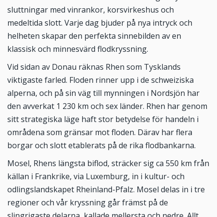
sluttningar med vinrankor, korsvirkeshus och
medeltida slott. Varje dag bjuder på nya intryck och
helheten skapar den perfekta sinnebilden av en
klassisk och minnesvärd flodkryssning.
Vid sidan av Donau räknas Rhen som Tysklands
viktigaste farled. Floden rinner upp i de schweiziska
alperna, och på sin väg till mynningen i Nordsjön har
den avverkat 1 230 km och sex länder. Rhen har genom
sitt strategiska läge haft stor betydelse för handeln i
områdena som gränsar mot floden. Därav har flera
borgar och slott etablerats på de rika flodbankarna.
Mosel, Rhens längsta biflod, sträcker sig ca 550 km från
källan i Frankrike, via Luxemburg, in i kultur- och
odlingslandskapet Rheinland-Pfalz. Mosel delas in i tre
regioner och vår kryssning går främst på de
slingrigaste delarna, kallade mellersta och nedre. Allt