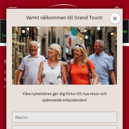
Toggle
Varmt välkommen till Grand Tours!
Navigation
^
array:2
 [
▼
  "
message
" => "
File not found
"

  "
file
" => "
/var/www/html/web/app/themes/we-travel-group/temp
lates/taxonomy/travels-category.php
Om oss
Grand Tours arrangerar resor med krav på kvalitet och
komfort. I våra priser är det mesta inkluderat och varje
resenär skall få ett personligt bemötande.
Våra nyhetsbrev ger dig förtur till nya resor och
Utvalda teman
spännande erbjudanden!
Flodkryssningar
Type
Tågresor
your
Långtidssemester
name
Type